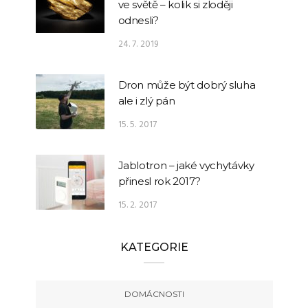
ve světě – kolik si zloději
odnesli?
24. 7. 2019
Dron může být dobrý sluha
ale i zlý pán
15. 5. 2017
Jablotron – jaké vychytávky
přinesl rok 2017?
15. 2. 2017
KATEGORIE
DOMÁCNOSTI