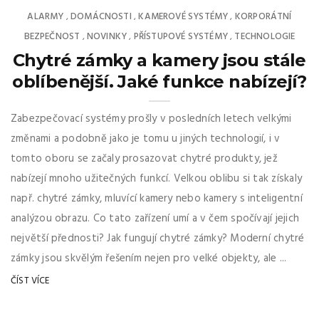
ALARMY
DOMÁCNOSTI
KAMEROVÉ SYSTÉMY
KORPORÁTNÍ
,
,
,
BEZPEČNOST
NOVINKY
PŘÍSTUPOVÉ SYSTÉMY
TECHNOLOGIE
,
,
,
Chytré zámky a kamery jsou stále
oblíbenější. Jaké funkce nabízejí?
Zabezpečovací systémy prošly v posledních letech velkými
změnami a podobně jako je tomu u jiných technologií, i v
tomto oboru se začaly prosazovat chytré produkty, jež
nabízejí mnoho užitečných funkcí. Velkou oblibu si tak získaly
např. chytré zámky, mluvící kamery nebo kamery s inteligentní
analýzou obrazu. Co tato zařízení umí a v čem spočívají jejich
největší přednosti? Jak fungují chytré zámky? Moderní chytré
zámky jsou skvělým řešením nejen pro velké objekty, ale ...
ČÍST VÍCE