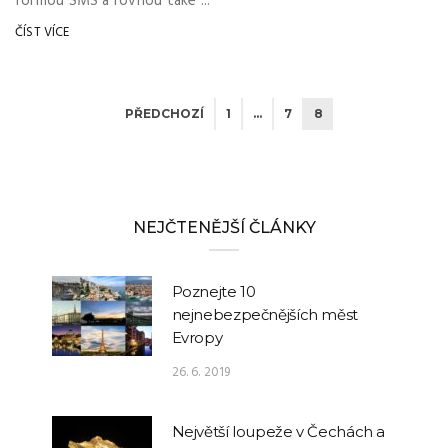
formou SMS a rovnou také ...
ČÍST VÍCE
PŘEDCHOZÍ
1
…
7
8
NEJČTENĚJŠÍ ČLÁNKY
Poznejte 10
nejnebezpečnějších měst
Evropy
26. 6. 2019
Největší loupeže v Čechách a