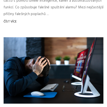
často s pomocí umělé inteligence, kamer a automatizovaných
funkcí. Co způsobuje falešné spuštění alarmu? Mezi nejčastější
příčiny falešných poplachů ...
ČÍST VÍCE