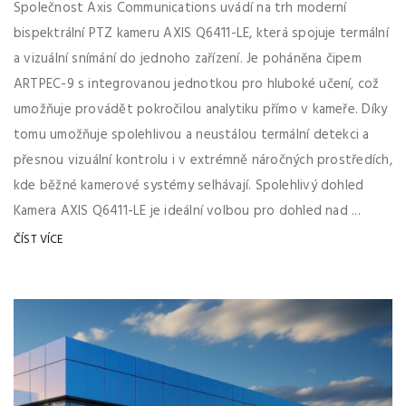
Společnost Axis Communications uvádí na trh moderní
bispektrální PTZ kameru AXIS Q6411-LE, která spojuje termální
a vizuální snímání do jednoho zařízení. Je poháněna čipem
ARTPEC-9 s integrovanou jednotkou pro hluboké učení, což
umožňuje provádět pokročilou analytiku přímo v kameře. Díky
tomu umožňuje spolehlivou a neustálou termální detekci a
přesnou vizuální kontrolu i v extrémně náročných prostředích,
kde běžné kamerové systémy selhávají. Spolehlivý dohled
Kamera AXIS Q6411-LE je ideální volbou pro dohled nad ...
ČÍST VÍCE