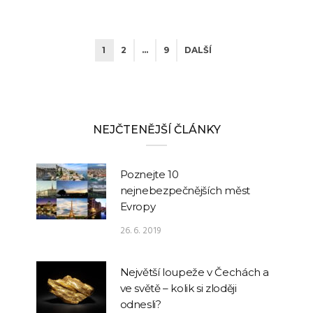
1
2
…
9
DALŠÍ
NEJČTENĚJŠÍ ČLÁNKY
Poznejte 10
nejnebezpečnějších měst
Evropy
26. 6. 2019
Největší loupeže v Čechách a
ve světě – kolik si zloději
odnesli?