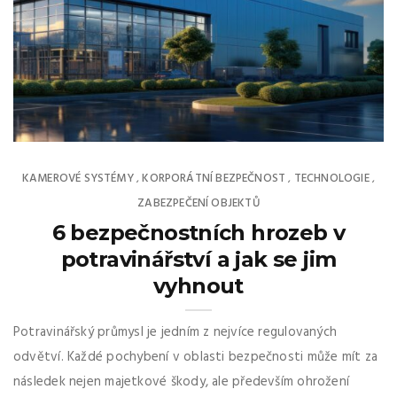
KAMEROVÉ SYSTÉMY
KORPORÁTNÍ BEZPEČNOST
TECHNOLOGIE
,
,
,
ZABEZPEČENÍ OBJEKTŮ
6 bezpečnostních hrozeb v
potravinářství a jak se jim
vyhnout
Potravinářský průmysl je jedním z nejvíce regulovaných
odvětví. Každé pochybení v oblasti bezpečnosti může mít za
následek nejen majetkové škody, ale především ohrožení