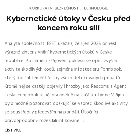
KORPORÁTNÍ BEZPEČNOST
TECHNOLOGIE
,
Kybernetické útoky v Česku před
koncem roku sílí
Analýza společnosti ESET ukázala, že říjen 2025 přinesl
výrazné zintenzivnění kybernetických útoků v České
republice. Po mírném zářijovém poklesu se opět zvýšila
aktivita škodlivých kódů, zejména infostealeru Formbook,
který dosáhl téměř třetiny všech detekovaných případů.
Kromě něj se častěji objevily i hrozby jako Rescoms a Agent
Tesla. Formbook útočí pravidelně na začátku týdne V říjnu
bylo možné pozorovat opakující se vzorec: škodlivé aktivity
se soustředily především na pondělí. Útočníci
pravděpodobně rozesílali infikované ...
ČÍST VÍCE