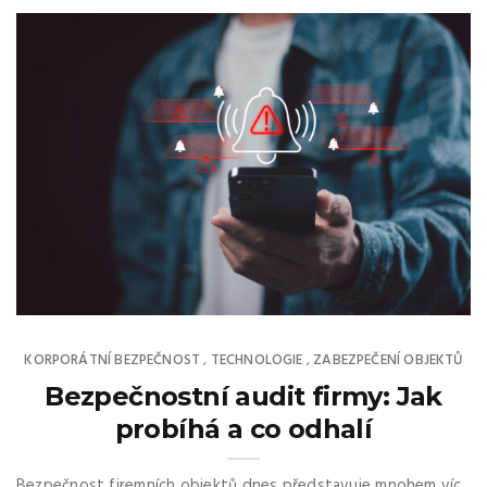
KORPORÁTNÍ BEZPEČNOST
TECHNOLOGIE
ZABEZPEČENÍ OBJEKTŮ
,
,
Bezpečnostní audit firmy: Jak
probíhá a co odhalí
Bezpečnost firemních objektů dnes představuje mnohem víc