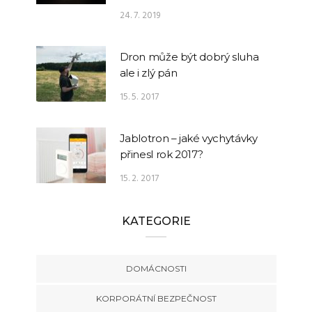
24. 7. 2019
Dron může být dobrý sluha
ale i zlý pán
15. 5. 2017
Jablotron – jaké vychytávky
přinesl rok 2017?
15. 2. 2017
KATEGORIE
DOMÁCNOSTI
KORPORÁTNÍ BEZPEČNOST