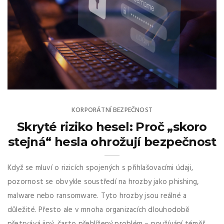
KORPORÁTNÍ BEZPEČNOST
Skryté riziko hesel: Proč „skoro
stejná“ hesla ohrožují bezpečnost
Když se mluví o rizicích spojených s přihlašovacími údaji,
pozornost se obvykle soustředí na hrozby jako phishing,
malware nebo ransomware. Tyto hrozby jsou reálné a
důležité. Přesto ale v mnoha organizacích dlouhodobě
přetrvává jiný, často přehlížený problém – používání téměř