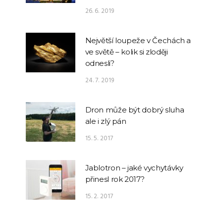
26. 6. 2019
Největší loupeže v Čechách a
ve světě – kolik si zloději
odnesli?
24. 7. 2019
Dron může být dobrý sluha
ale i zlý pán
15. 5. 2017
Jablotron – jaké vychytávky
přinesl rok 2017?
15. 2. 2017